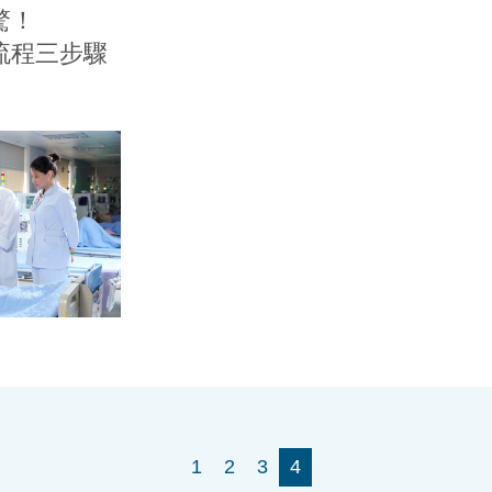
驚！
流程三步驟
1
2
3
4