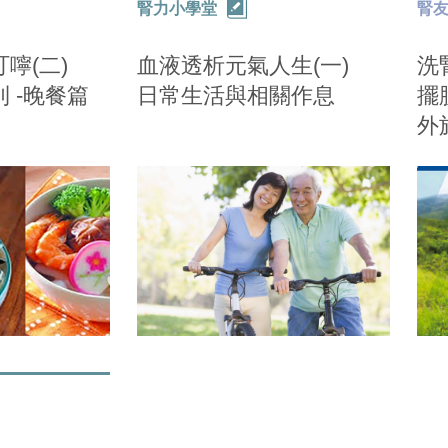
腎力小學堂
腎
嚀(二)
血液透析元氣人生(一)
洗
 -晚餐篇
日常生活與相關作息
擺
外