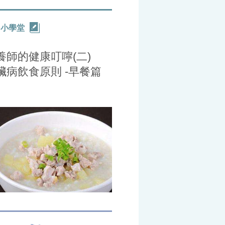
力小學堂
養師的健康叮嚀(二)
臟病飲食原則 -早餐篇