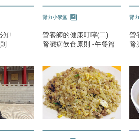
腎力小學堂
腎
知!
營養師的健康叮嚀(二)
營
準則
腎臟病飲食原則 -午餐篇
腎