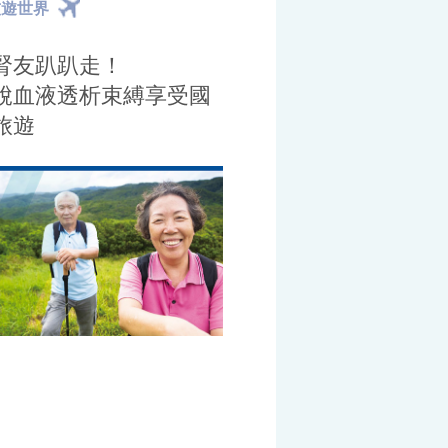
友遊世界
腎友趴趴走！
脫血液透析束縛享受國
旅遊